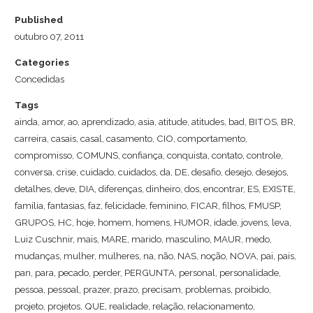
Published
outubro 07, 2011
Categories
Concedidas
Tags
ainda
,
amor
,
ao
,
aprendizado
,
asia
,
atitude
,
atitudes
,
bad
,
BITOS
,
BR
,
carreira
,
casais
,
casal
,
casamento
,
CIO
,
comportamento
,
compromisso
,
COMUNS
,
confiança
,
conquista
,
contato
,
controle
,
conversa
,
crise
,
cuidado
,
cuidados
,
da
,
DE
,
desafio
,
desejo
,
desejos
,
detalhes
,
deve
,
DIA
,
diferenças
,
dinheiro
,
dos
,
encontrar
,
ES
,
EXISTE
,
família
,
fantasias
,
faz
,
felicidade
,
feminino
,
FICAR
,
filhos
,
FMUSP
,
GRUPOS
,
HC
,
hoje
,
homem
,
homens
,
HUMOR
,
idade
,
jovens
,
leva
,
Luiz Cuschnir
,
mais
,
MARE
,
marido
,
masculino
,
MAUR
,
medo
,
mudanças
,
mulher
,
mulheres
,
na
,
não
,
NAS
,
noção
,
NOVA
,
pai
,
pais
,
pan
,
para
,
pecado
,
perder
,
PERGUNTA
,
personal
,
personalidade
,
pessoa
,
pessoal
,
prazer
,
prazo
,
precisam
,
problemas
,
proibido
,
projeto
,
projetos
,
QUE
,
realidade
,
relação
,
relacionamento
,