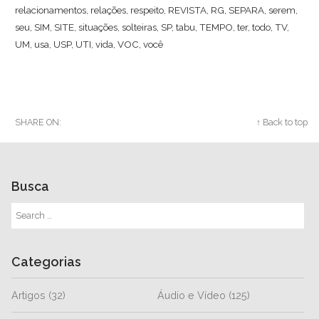
relacionamentos
,
relações
,
respeito
,
REVISTA
,
RG
,
SEPARA
,
serem
,
seu
,
SIM
,
SITE
,
situações
,
solteiras
,
SP
,
tabu
,
TEMPO
,
ter
,
todo
,
TV
,
UM
,
usa
,
USP
,
UTI
,
vida
,
VOC
,
você
SHARE ON:
Twitter
Facebook
Google+
↑ Back to top
Busca
Categorias
Artigos
(32)
Áudio e Vídeo
(125)