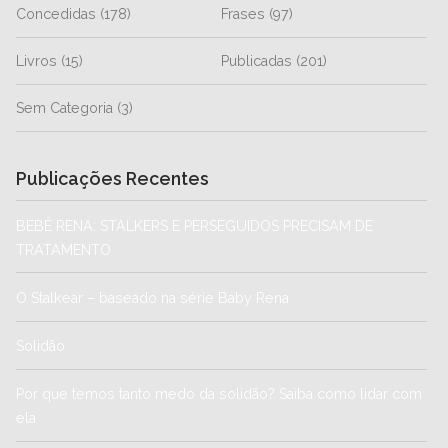
Concedidas
(178)
Frases
(97)
Livros
(15)
Publicadas
(201)
Sem Categoria
(3)
Publicações Recentes
BEBÊ RENA: STALKERS E PERSEGUIDOS PRECISAM DE
TRATAMENTO
O Stalkear – baseado na série Baby Rena
Solidão
Por que temos tanto medo da solidão? Saiba como lidar com
ela