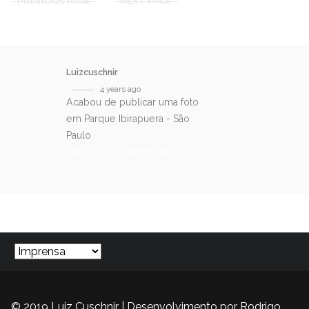
PREVIOUS PAGE
NEXT PAGE
Luizcuschnir
@luizcuschnir
4 years ago
Acabou de publicar uma foto
em Parque Ibirapuera - São
Paulo
https://t.co/fMNBE78dL9
SIGA-NOS NO TWITTER
© 2019 Luiz Cuschnir | Desenvolvimento por
Rodrigo