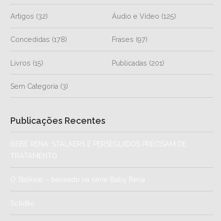
Artigos
(32)
Áudio e Vídeo
(125)
Concedidas
(178)
Frases
(97)
Livros
(15)
Publicadas
(201)
Sem Categoria
(3)
Publicações Recentes
BEBÊ RENA: STALKERS E PERSEGUIDOS PRECISAM DE
TRATAMENTO
O Stalkear – baseado na série Baby Rena
Solidão