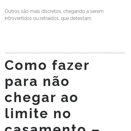
Outros são mais discretos, chegando a serem
introvertidos ou retraídos, que detestam
READ MORE
Como fazer
para não
chegar ao
limite no
casamento –