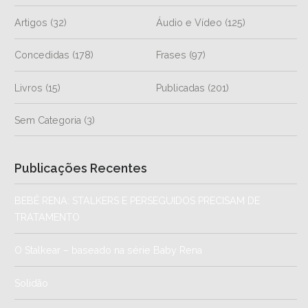
Artigos
(32)
Áudio e Vídeo
(125)
Concedidas
(178)
Frases
(97)
Livros
(15)
Publicadas
(201)
Sem Categoria
(3)
Publicações Recentes
BEBÊ RENA: STALKERS E PERSEGUIDOS PRECISAM DE
TRATAMENTO
O Stalkear – baseado na série Baby Rena
Solidão