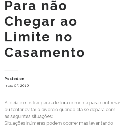
Para não
Chegar ao
Limite no
Casamento
Posted on
maio 05, 2016
A ideia é mostrar para a leitora como dá para contornar
ou tentar evitar o divórcio quando ela se depara com
as seguintes situações:
Situações inúmeras podem ocorrer mas levantando