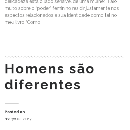
delicadeza está o lado sensível de uma mulher. Falo
muito sobre o “poder” feminino residir justamente nos
aspectos relacionados a sua identidade como tal no
meu livro “Como
READ MORE
Homens são
diferentes
Posted on
março 02, 2017