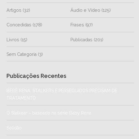
Artigos
(32)
Áudio e Vídeo
(125)
Concedidas
(178)
Frases
(97)
Livros
(15)
Publicadas
(201)
Sem Categoria
(3)
Publicações Recentes
BEBÊ RENA: STALKERS E PERSEGUIDOS PRECISAM DE
TRATAMENTO
O Stalkear – baseado na série Baby Rena
Solidão