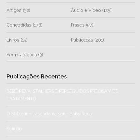
Artigos
(32)
Áudio e Vídeo
(125)
Concedidas
(178)
Frases
(97)
Livros
(15)
Publicadas
(201)
Sem Categoria
(3)
Publicações Recentes
BEBÊ RENA: STALKERS E PERSEGUIDOS PRECISAM DE
TRATAMENTO
O Stalkear – baseado na série Baby Rena
Solidão