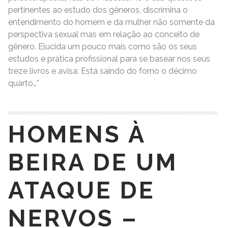
pertinentes ao estudo dos gêneros, discrimina o
entendimento do homem e da mulher não somente da
perspectiva sexual mas em relação ao conceito de
gênero. Elucida um pouco mais como são os seus
estudos e prática profissional para se basear nos seus
treze livros e avisa: Está saindo do forno o décimo
quarto…”
HOMENS À
BEIRA DE UM
ATAQUE DE
NERVOS –