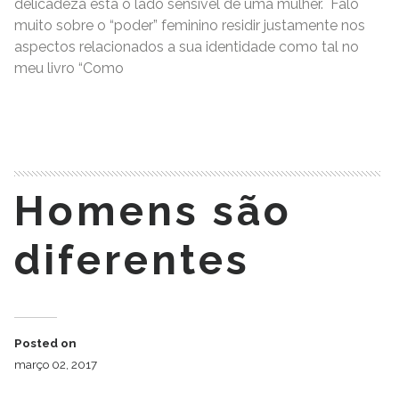
delicadeza está o lado sensível de uma mulher. Falo
muito sobre o “poder” feminino residir justamente nos
aspectos relacionados a sua identidade como tal no
meu livro “Como
READ MORE
Homens são
diferentes
Posted on
março 02, 2017