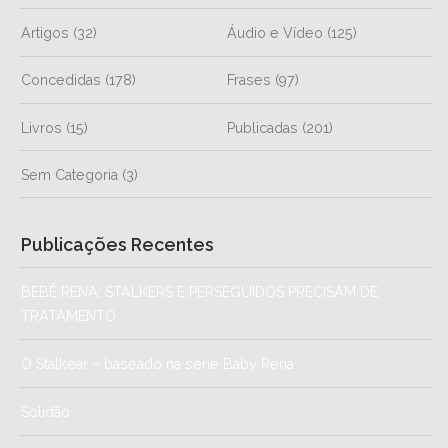
Artigos
(32)
Áudio e Vídeo
(125)
Concedidas
(178)
Frases
(97)
Livros
(15)
Publicadas
(201)
Sem Categoria
(3)
Publicações Recentes
BEBÊ RENA: STALKERS E PERSEGUIDOS PRECISAM DE
TRATAMENTO
O Stalkear – baseado na série Baby Rena
Solidão