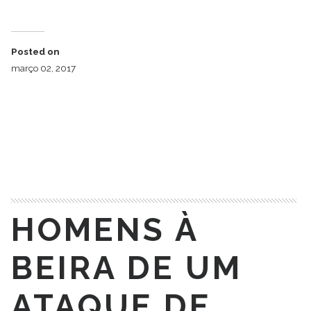
Posted on
março 02, 2017
Muitos homens reclamam que as mulheres são
complicadas, difíceis de entender. Mas eles também
não ficampara trás! Algumas… Clique em aqui para ler a
matéria completa.
HOMENS À
BEIRA DE UM
ATAQUE DE