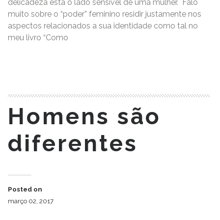
delicadeza está o lado sensível de uma mulher. Falo
muito sobre o “poder” feminino residir justamente nos
aspectos relacionados a sua identidade como tal no
meu livro “Como
READ MORE
Homens são
diferentes
Posted on
março 02, 2017