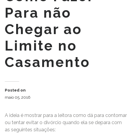
Para não
Chegar ao
Limite no
Casamento
Posted on
maio 05, 2016
A ideia é mostrar para a leitora como dá para contornar
ou tentar evitar o divórcio quando ela se depara com
as seguintes situações: