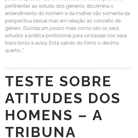
pertinentes ao estudo dos gêneros, discrimina o
entendimento do homem e da mulher não somente da
perspectiva sexual mas em relação ao conceito de
gênero. Elucida um pouco mais como são os seus
estudos e prática profissional para se basear nos seus
treze livros e avisa: Está saindo do forno o décimo
quarto…”
TESTE SOBRE
ATITUDES DOS
HOMENS – A
TRIBUNA