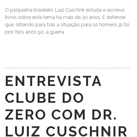
O psiquiatra brasileiro Luiz Cuschnir estuda e escreve
livros sobre este tema há mais de 30 anos. E defende
que, olhando para trás a situação para os homens já foi
pior. Nos anos 90, a guerra
READ MORE
ENTREVISTA
CLUBE DO
ZERO COM DR.
LUIZ CUSCHNIR