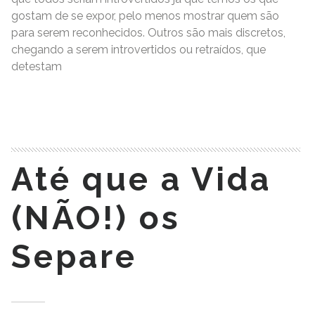
gostam de se expor, pelo menos mostrar quem são
para serem reconhecidos. Outros são mais discretos,
chegando a serem introvertidos ou retraídos, que
detestam
READ MORE
Até que a Vida
(NÃO!) os
Separe