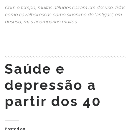
Com o tempo, muitas atitudes caíram em desuso, tidas
como cavalheirescas como sinônimo de “antigas”, em
desuso, mas acompanho muitos
READ MORE
Saúde e
depressão a
partir dos 40
Posted on