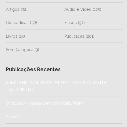
Artigos
(32)
Áudio e Vídeo
(125)
Concedidas
(178)
Frases
(97)
Livros
(15)
Publicadas
(201)
Sem Categoria
(3)
Publicações Recentes
BEBÊ RENA: STALKERS E PERSEGUIDOS PRECISAM DE
TRATAMENTO
O Stalkear – baseado na série Baby Rena
Solidão