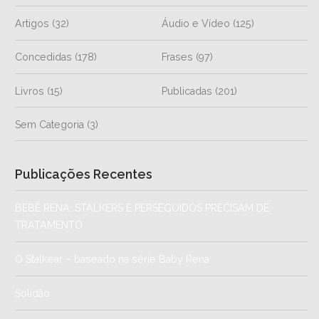
Artigos
(32)
Áudio e Vídeo
(125)
Concedidas
(178)
Frases
(97)
Livros
(15)
Publicadas
(201)
Sem Categoria
(3)
Publicações Recentes
BEBÊ RENA: STALKERS E PERSEGUIDOS PRECISAM DE
TRATAMENTO
O Stalkear – baseado na série Baby Rena
Solidão