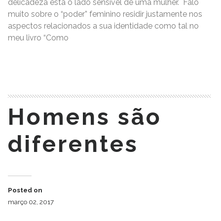
delicadeza está o lado sensível de uma mulher. Falo
muito sobre o “poder” feminino residir justamente nos
aspectos relacionados a sua identidade como tal no
meu livro “Como
READ MORE
Homens são
diferentes
Posted on
março 02, 2017