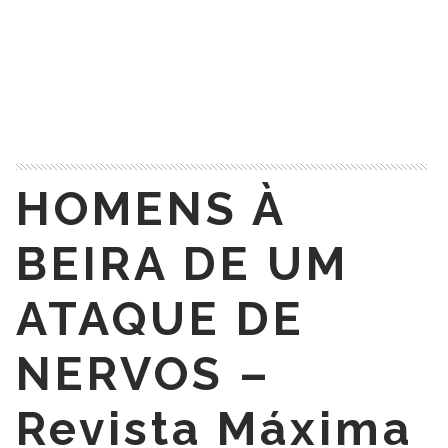
Muitos homens reclamam que as mulheres são
complicadas, difíceis de entender. Mas eles também
não ficampara trás! Algumas… Clique em aqui para ler a
matéria completa.
HOMENS À
BEIRA DE UM
ATAQUE DE
NERVOS –
Revista Máxima