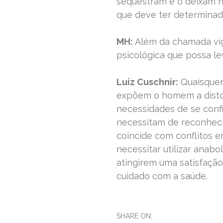
sequestram e o deixam 
que deve ter determinada
MH:
Além da chamada vigo
psicológica que possa le
Luiz Cuschnir:
Quaisquer
expõem o homem a disto
necessidades de se con
necessitam de reconheci
coincide com conflitos 
necessitar utilizar anabo
atingirem uma satisfaç
cuidado com a saúde.
SHARE ON: