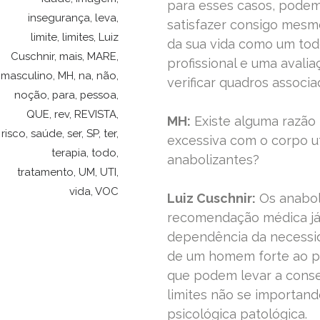
para esses casos, podem
insegurança
,
leva
,
satisfazer consigo mes
limite
,
limites
,
Luiz
da sua vida como um todo
Cuschnir
,
mais
,
MARE
,
profissional e uma avali
masculino
,
MH
,
na
,
não
,
verificar quadros associa
noção
,
para
,
pessoa
,
QUE
,
rev
,
REVISTA
,
MH:
Existe alguma razão
risco
,
saúde
,
ser
,
SP
,
ter
,
excessiva com o corpo ut
terapia
,
todo
,
anabolizantes?
tratamento
,
UM
,
UTI
,
vida
,
VOC
Luiz Cuschnir:
Os anabol
recomendação médica já
dependência da necessi
de um homem forte ao po
que podem levar a conse
limites não se importan
psicológica patológica.