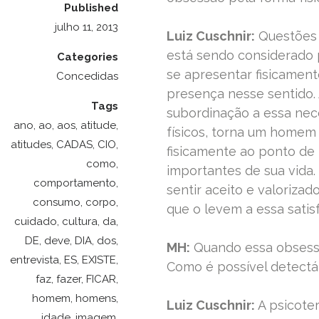
Published
julho 11, 2013
Luiz Cuschnir:
Questões 
está sendo considerado 
Categories
se apresentar fisicamen
Concedidas
presença nesse sentido.
Tags
subordinação a essa nec
ano
,
ao
,
aos
,
atitude
,
físicos, torna um homem
atitudes
,
CADAS
,
CIO
,
fisicamente ao ponto de 
como
,
importantes de sua vida.
comportamento
,
sentir aceito e valoriza
consumo
,
corpo
,
que o levem a essa satis
cuidado
,
cultura
,
da
,
DE
,
deve
,
DIA
,
dos
,
MH:
Quando essa obsessã
entrevista
,
ES
,
EXISTE
,
Como é possível detectá
faz
,
fazer
,
FICAR
,
homem
,
homens
,
Luiz Cuschnir:
A psicoter
idade
,
imagem
,