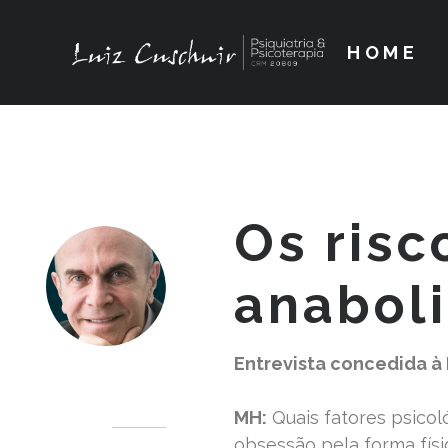
HOME
Os risc
anabol
Entrevista concedida à 
Dr. Luiz Cuschnir
MH:
Quais fatores psico
obsessão pela forma físi