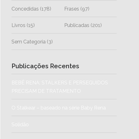
Concedidas
(178)
Frases
(97)
Livros
(15)
Publicadas
(201)
Sem Categoria
(3)
Publicações Recentes
BEBÊ RENA: STALKERS E PERSEGUIDOS
PRECISAM DE TRATAMENTO
O Stalkear – baseado na série Baby Rena
Solidão