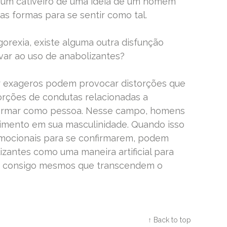
num cativeiro de uma ideia de um homem
s formas para se sentir como tal.
rexia, existe alguma outra disfunção
var ao uso de anabolizantes?
 exageros podem provocar distorções que
rções de condutas relacionadas a
firmar como pessoa. Nesse campo, homens
mento em sua masculinidade. Quando isso
emocionais para se confirmarem, podem
lizantes como uma maneira artificial para
ão consigo mesmos que transcendem o
Twitter
Facebook
Google+
↑ Back to top