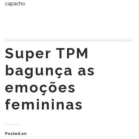
capacho
READ MORE
Super TPM
bagunça as
emoções
femininas
Posted on