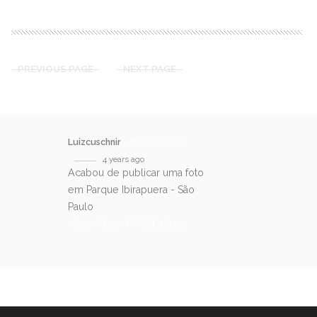
PREVIOUS PAGE
NEXT PAGE
Luizcuschnir
@luizcuschnir
4 years ago
Acabou de publicar uma foto
em Parque Ibirapuera - São
Paulo
https://t.co/fMNBE78dL9
SIGA-NOS NO TWITTER