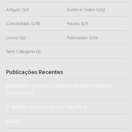
Artigos
(32)
Áudio e Vídeo
(125)
Concedidas
(178)
Frases
(97)
Livros
(15)
Publicadas
(201)
Sem Categoria
(3)
Publicações Recentes
BEBÊ RENA: STALKERS E PERSEGUIDOS PRECISAM DE
TRATAMENTO
O Stalkear – baseado na série Baby Rena
Solidão