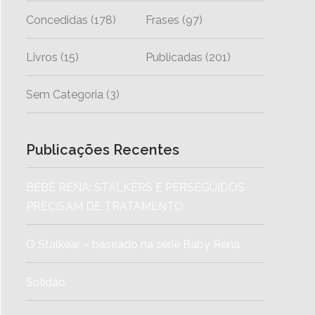
Concedidas
(178)
Frases
(97)
Livros
(15)
Publicadas
(201)
Sem Categoria
(3)
Publicações Recentes
BEBÊ RENA: STALKERS E PERSEGUIDOS
PRECISAM DE TRATAMENTO
O Stalkear – baseado na série Baby Rena
Solidão