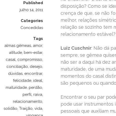
Published
disposição? Como se iden
julho 14, 2011
crença de que, se não fo
melhor, relações simétri
Categories
relação se sozinho tem 
Concedidas
relacionamento estável?
Tags
almas gêmeas
,
amor
,
Luiz Cuschnir
: Não dá p
atitude
,
bem-estar
,
sempre, se gêmea quiser 
casal
,
compromisso
,
não ser a daqui há dez a
conciliação
,
desejo
,
maturidade, de uma muda
dúvidas
,
encontrar
,
momentos do casal disti
felicidade
,
ideal
,
são pequenos ou quando 
maturidade
,
perdão
,
perfil
,
raiva
,
Encontrar o seu par pod
relacionamento
,
pode usar instrumentos 
solidão
,
Traição
,
vida
,
pessoais que auxiliam mu
vingança