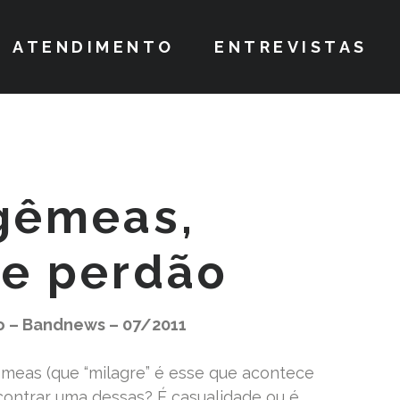
ATENDIMENTO
ENTREVISTAS
gêmeas,
 e perdão
o – Bandnews – 07/2011
êmeas (que “milagre” é esse que acontece
contrar uma dessas? É casualidade ou é