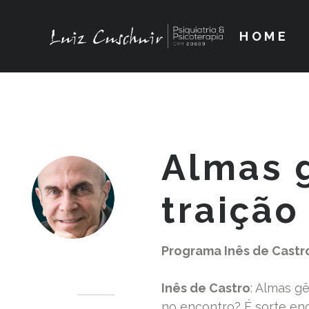
HOME
Almas 
traição
Programa Inês de Castr
Dr. Luiz Cuschnir
Inês de Castro
: Almas g
no encontro? É sorte en