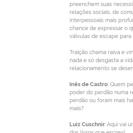
preenchem suas necessid
relações sociais, de com
interpessoais mais pro
chance de expressar o q
válvulas de escape para
Traição chama raiva e vi
nada e só desgasta a vi
relacionamento se desen
Inês de Castro
: Quem pe
poder do perdão numa r
perdão ou foram mais ha
mais?
Luiz Cuschnir
: Aqui vai
dos livros que escrevi: