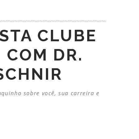
STA CLUBE
 COM DR.
SCHNIR
uinho sobre você, sua carreira e