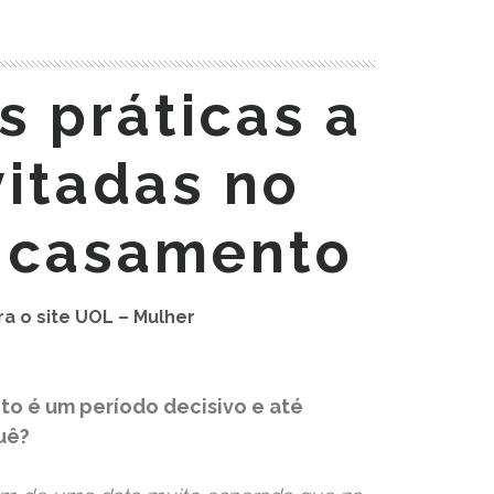
s práticas a
itadas no
o casamento
ra o site UOL – Mulher
to é um período decisivo e até
 quê?