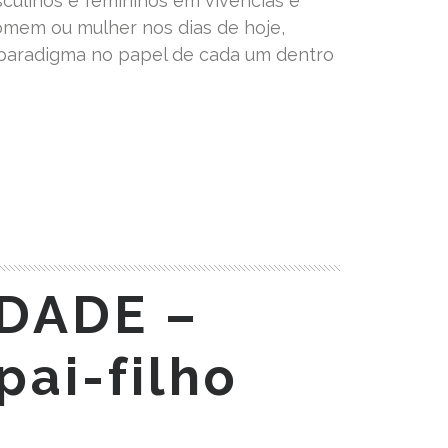
culinos e femininos em vivências e
omem ou mulher nos dias de hoje,
aradigma no papel de cada um dentro
DADE –
pai-filho