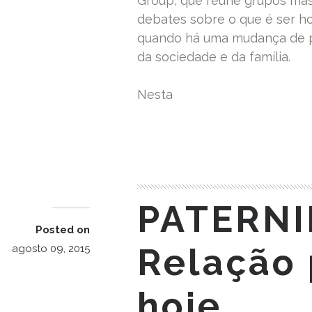
Group, que reúne grupos mas
debates sobre o que é ser h
quando há uma mudança de p
da sociedade e da família.
Nesta
READ MORE
PATERNI
Posted on
Relação 
agosto 09, 2015
hoje