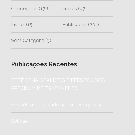
Concedidas
(178)
Frases
(97)
Livros
(15)
Publicadas
(201)
Sem Categoria
(3)
Publicações Recentes
BEBÊ RENA: STALKERS E PERSEGUIDOS
PRECISAM DE TRATAMENTO
O Stalkear – baseado na série Baby Rena
Solidão