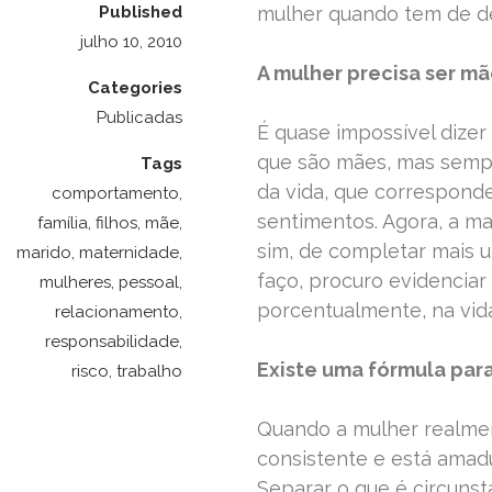
Published
mulher quando tem de dec
julho 10, 2010
A mulher precisa ser mã
Categories
Publicadas
É quase impossível dizer
que são mães, mas sempr
Tags
da vida, que correspond
comportamento
,
sentimentos. Agora, a m
família
,
filhos
,
mãe
,
sim, de completar mais 
marido
,
maternidade
,
faço, procuro evidencia
mulheres
,
pessoal
,
porcentualmente, na vid
relacionamento
,
responsabilidade
,
Existe uma fórmula para
risco
,
trabalho
Quando a mulher realmen
consistente e está amadu
Separar o que é circunst