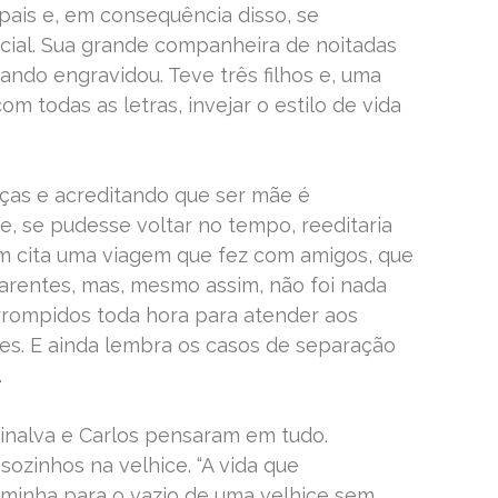
pais e, em consequência disso, se
cial. Sua grande companheira de noitadas
ando engravidou. Teve três filhos e, uma
om todas as letras, invejar o estilo de vida
as e acreditando que ser mãe é
ue, se pudesse voltar no tempo, reeditaria
ém cita uma viagem que fez com amigos, que
arentes, mas, mesmo assim, não foi nada
errompidos toda hora para atender aos
es. E ainda lembra os casos de separação
.
Dinalva e Carlos pensaram em tudo.
sozinhos na velhice. “A vida que
minha para o vazio de uma velhice sem