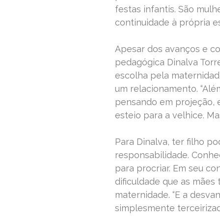
festas infantis. São mul
continuidade à própria e
Apesar dos avanços e co
pedagógica Dinalva Torr
escolha pela maternidade
um relacionamento. “Alé
pensando em projeção, e
esteio para a velhice. Mas 
Para Dinalva, ter filho p
responsabilidade. Conhe
para procriar. Em seu co
dificuldade que as mães t
maternidade. “E a desvan
simplesmente terceirizad