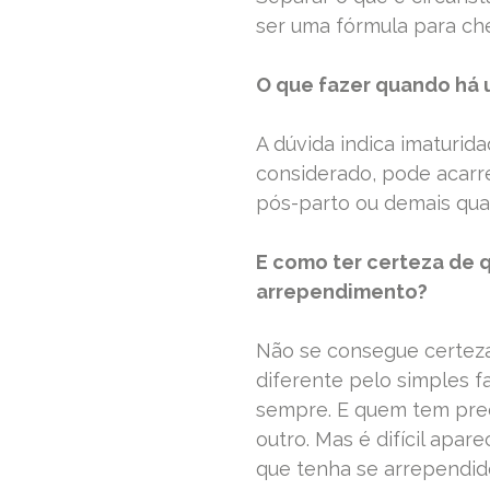
ser uma fórmula para ch
O que fazer quando há 
A dúvida indica imaturid
considerado, pode acarre
pós-parto ou demais qua
E como ter certeza de q
arrependimento?
Não se consegue certeza
diferente pelo simples fa
sempre. E quem tem preci
outro. Mas é difícil apa
que tenha se arrependid