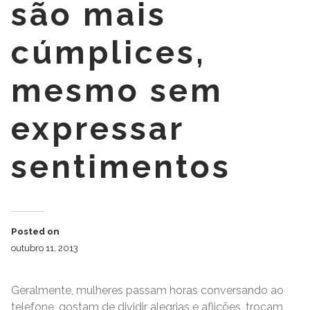
são mais
cúmplices,
mesmo sem
expressar
sentimentos
Posted on
outubro 11, 2013
Geralmente, mulheres passam horas conversando ao
telefone, gostam de dividir alegrias e aflições, trocam