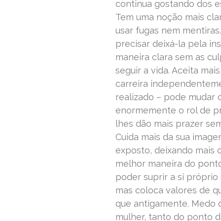
continua gostando dos es
Tem uma noção mais clar
usar fugas nem mentiras.
precisar deixá-la pela i
maneira clara sem as cu
seguir a vida. Aceita ma
carreira independenteme
realizado – pode mudar 
enormemente o rol de pr
lhes dão mais prazer se
Cuida mais da sua image
exposto, deixando mais c
melhor maneira do ponto
poder suprir a si própr
mas coloca valores de qu
que antigamente. Medo d
mulher, tanto do ponto