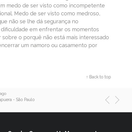
Tem medo de ser visto como incompetente
sional. Medo de ser visto como medroso,
ue não se lhe dá segurança no
dificuldade em enfrentar os momentos
 sobre o porquê não está mais interessado
encerrar um namoro ou casamento por
Twitter
Facebook
Google+
↑ Back to top
 ago
apuera - São Paulo
N
P
v
e
r
x
t
e
i