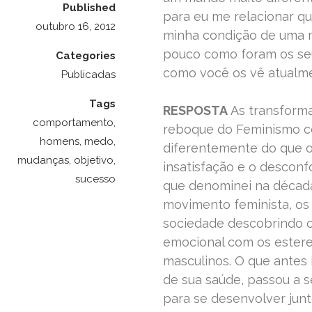
Published
para eu me relacionar q
outubro 16, 2012
minha condição de uma m
pouco como foram os seu
Categories
como você os vê atualm
Publicadas
Tags
RESPOSTA
As transforma
comportamento
,
reboque do Feminismo c
homens
,
medo
,
diferentemente do que oc
mudanças
,
objetivo
,
insatisfação e o desconf
sucesso
que denominei na década
movimento feminista, os
sociedade descobrindo o
emocional com os ester
masculinos. O que antes 
de sua saúde, passou a 
para se desenvolver jun