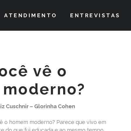
ATENDIMENTO
ENTREVISTAS
ocê vê o
 moderno?
iz Cuschnir – Glorinha Cohen
ê o homem moderno? Parece que vivo em
te do que fui educada e ao mesmo tempo,