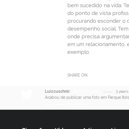
bem sucedido na vida. 
do ponto de vista profis
procurando esconder o q
desempenho social. Tem 
onde precisa argumentar
em um relacionamento, 
exemplo.
SHARE ON:
Luizcuschnir
@luizcuschnir
3 years
Acabou de publicar uma foto em Parque Ibir
https://t.co/fMNBE78dL9