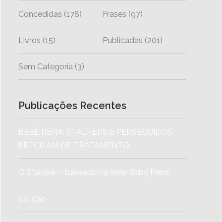
Concedidas
(178)
Frases
(97)
Livros
(15)
Publicadas
(201)
Sem Categoria
(3)
Publicações Recentes
BEBÊ RENA: STALKERS E PERSEGUIDOS
PRECISAM DE TRATAMENTO
O Stalkear – baseado na série Baby Rena
Solidão