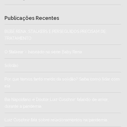
Publicações Recentes
BEBÊ RENA: STALKERS E PERSEGUIDOS PRECISAM DE
TRATAMENTO
O Stalkear – baseado na série Baby Rena
Solidão
Por que temos tanto medo da solidão? Saiba como lidar com
ela
Bia Napolitano e Doutor Luiz Cuschnir: falando de amor
durante a pandemia
Luiz Cuschnir fala sobre relacionamentos na pandemia