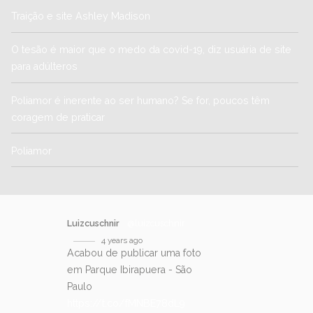
Traição e site Ashley Madison
O tesão é maior que o medo da covid-19, diz usuária de site
para adúlteros
Poliamor é inerente ao ser humano? Se for, poucos têm
coragem de praticar
Poliamor
Luizcuschnir
@luizcuschnir
4 years ago
Acabou de publicar uma foto
em Parque Ibirapuera - São
Paulo
https://t.co/fMNBE78dL9