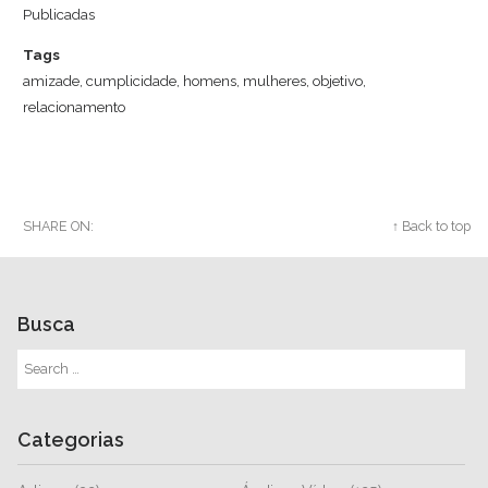
Publicadas
Tags
amizade
,
cumplicidade
,
homens
,
mulheres
,
objetivo
,
relacionamento
SHARE ON:
Twitter
Facebook
Google+
↑ Back to top
Busca
Categorias