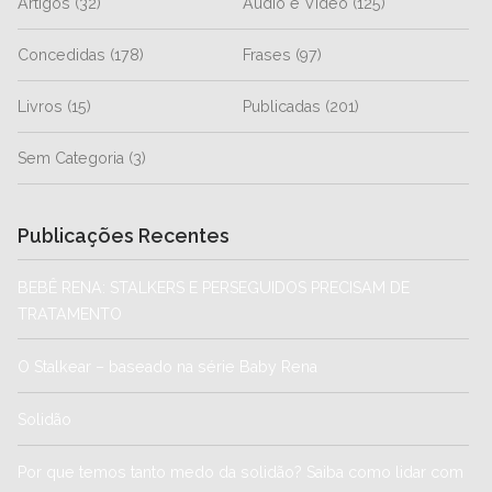
Artigos
(32)
Áudio e Vídeo
(125)
Concedidas
(178)
Frases
(97)
Livros
(15)
Publicadas
(201)
Sem Categoria
(3)
Publicações Recentes
BEBÊ RENA: STALKERS E PERSEGUIDOS PRECISAM DE
TRATAMENTO
O Stalkear – baseado na série Baby Rena
Solidão
Por que temos tanto medo da solidão? Saiba como lidar com