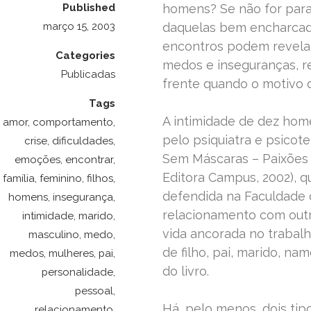
Published
homens? Se não for par
março 15, 2003
daquelas bem encharcadas
encontros podem revelar
Categories
medos e inseguranças, r
Publicadas
frente quando o motivo 
Tags
A intimidade de dez hom
amor
,
comportamento
,
pelo psiquiatra e psicot
crise
,
dificuldades
,
Sem Máscaras – Paixões 
emoções
,
encontrar
,
Editora Campus, 2002), 
família
,
feminino
,
filhos
,
defendida na Faculdade 
homens
,
insegurança
,
relacionamento com outr
intimidade
,
marido
,
vida ancorada no trabalh
masculino
,
medo
,
de filho, pai, marido, n
medos
,
mulheres
,
pai
,
do livro.
personalidade
,
pessoal
,
Há, pelo menos, dois tip
relacionamento
,