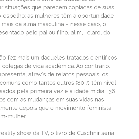
 situações que parecem copiadas de suas
ito-espelho; as mulheres têm a oportunidade
mais da alma masculina – nesse caso, o
entado pelo pai ou filho, al´m, ´ claro, do
ão fez mais um daqueles tratados científicos
 colegas de vida acadêmica. Ao contrário.
presenta, atrav´s de relatos pessoais, os
omuns como tantos outros (80 % têm nível
asados pela primeira vez e a idade m´dia ´ 36
xos com as mudanças em suas vidas nas
palmente depois que o movimento feminista
m-mulher.
lity show da TV, o livro de Cuschnir seria