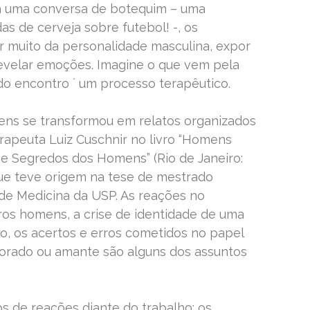
a uma conversa de botequim – uma
 de cerveja sobre futebol! -, os
 muito da personalidade masculina, expor
evelar emoções. Imagine o que vem pela
do encontro ´ um processo terapêutico.
ens se transformou em relatos organizados
erapeuta Luiz Cuschnir no livro “Homens
e Segredos dos Homens” (Rio de Janeiro:
que teve origem na tese de mestrado
de Medicina da USP. As reações no
os homens, a crise de identidade de uma
o, os acertos e erros cometidos no papel
amorado ou amante são alguns dos assuntos
os de reações diante do trabalho: os