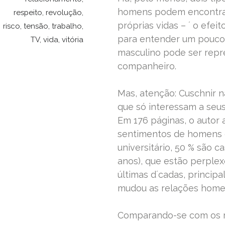
homens podem encontrar
respeito
,
revolução
,
próprias vidas – ´ o efe
risco
,
tensão
,
trabalho
,
para entender um pouco 
TV
,
vida
,
vitória
masculino pode ser repres
companheiro.
Mas, atenção: Cuschnir n
que só interessam a seus
Em 176 páginas, o autor a
sentimentos de homens c
universitário, 50 % são c
anos), que estão perple
últimas d´cadas, princi
mudou as relações home
Comparando-se com os rea