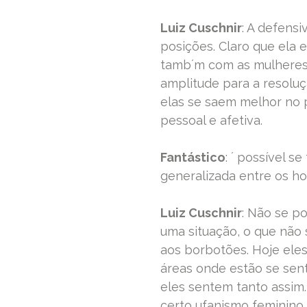
Luiz Cuschnir
: A defens
posições. Claro que ela 
tamb´m com as mulheres q
amplitude para a resoluç
elas se saem melhor no pr
pessoal e afetiva.
Fantástico
: ´ possível s
generalizada entre os h
Luiz Cuschnir
: Não se po
uma situação, o que não
aos borbotões. Hoje eles
áreas onde estão se sent
eles sentem tanto assi
certo ufanismo feminino