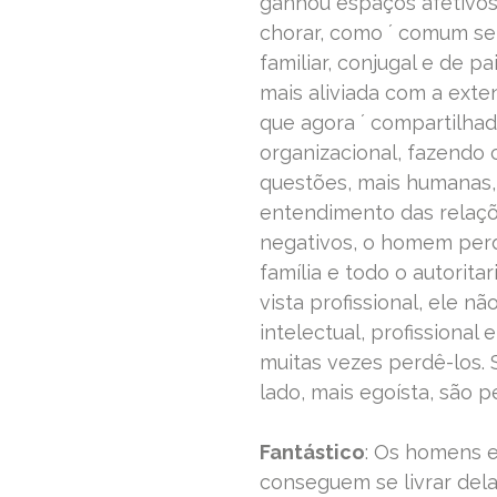
ganhou espaços afetivos 
chorar, como ´ comum se 
familiar, conjugal e de p
mais aliviada com a exte
que agora ´ compartilhad
organizacional, fazendo
questões, mais humanas
entendimento das relaçõ
negativos, o homem perd
família e todo o autorit
vista profissional, ele n
intelectual, profissional
muitas vezes perdê-los. 
lado, mais egoísta, são p
Fantástico
: Os homens 
conseguem se livrar del