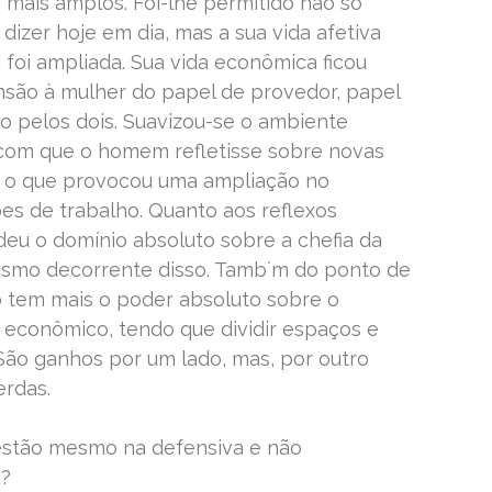
mais amplos. Foi-lhe permitido não só
dizer hoje em dia, mas a sua vida afetiva
ai foi ampliada. Sua vida econômica ficou
nsão à mulher do papel de provedor, papel
o pelos dois. Suavizou-se o ambiente
 com que o homem refletisse sobre novas
, o que provocou uma ampliação no
es de trabalho. Quanto aos reflexos
eu o domínio absoluto sobre a chefia da
arismo decorrente disso. Tamb´m do ponto de
ão tem mais o poder absoluto sobre o
 e econômico, tendo que dividir espaços e
São ganhos por um lado, mas, por outro
erdas.
estão mesmo na defensiva e não
a?