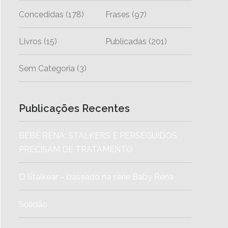
Concedidas
(178)
Frases
(97)
Livros
(15)
Publicadas
(201)
Sem Categoria
(3)
Publicações Recentes
BEBÊ RENA: STALKERS E PERSEGUIDOS
PRECISAM DE TRATAMENTO
O Stalkear – baseado na série Baby Rena
Solidão