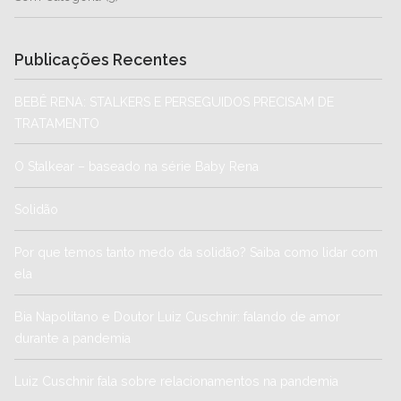
Publicações Recentes
BEBÊ RENA: STALKERS E PERSEGUIDOS PRECISAM DE
TRATAMENTO
O Stalkear – baseado na série Baby Rena
Solidão
Por que temos tanto medo da solidão? Saiba como lidar com
ela
Bia Napolitano e Doutor Luiz Cuschnir: falando de amor
durante a pandemia
Luiz Cuschnir fala sobre relacionamentos na pandemia