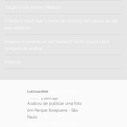
Traição e site Ashley Madison
O tesão é maior que o medo da covid-19, diz usuária de site
para adúlteros
Poliamor é inerente ao ser humano? Se for, poucos têm
coragem de praticar
Poliamor
Luizcuschnir
@luizcuschnir
4 years ago
Acabou de publicar uma foto
em Parque Ibirapuera - São
Paulo
https://t.co/fMNBE78dL9