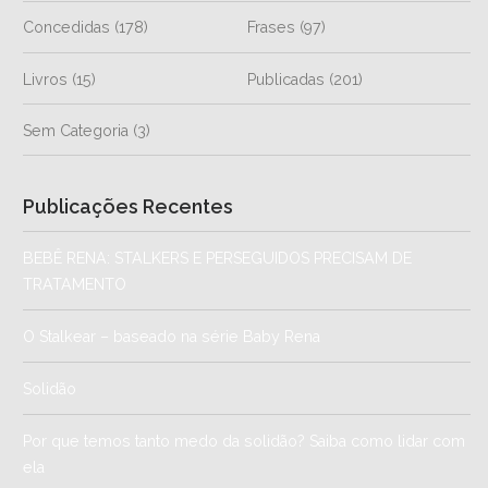
Concedidas
(178)
Frases
(97)
Livros
(15)
Publicadas
(201)
Sem Categoria
(3)
Publicações Recentes
BEBÊ RENA: STALKERS E PERSEGUIDOS PRECISAM DE
TRATAMENTO
O Stalkear – baseado na série Baby Rena
Solidão
Por que temos tanto medo da solidão? Saiba como lidar com
ela