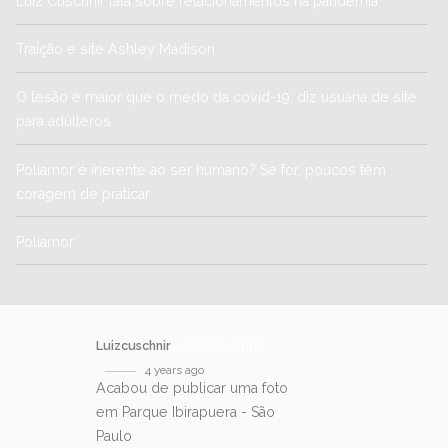
Luiz Cuschnir fala sobre relacionamentos na pandemia
Traição e site Ashley Madison
O tesão é maior que o medo da covid-19, diz usuária de site
para adúlteros
Poliamor é inerente ao ser humano? Se for, poucos têm
coragem de praticar
Poliamor
Luizcuschnir
@luizcuschnir
4 years ago
Acabou de publicar uma foto
em Parque Ibirapuera - São
Paulo