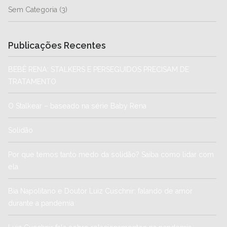
Sem Categoria
(3)
Publicações Recentes
BEBÊ RENA: STALKERS E PERSEGUIDOS PRECISAM DE
TRATAMENTO
O Stalkear – baseado na série Baby Rena
Solidão
Por que temos tanto medo da solidão? Saiba como lidar com
ela
Bia Napolitano e Doutor Luiz Cuschnir: falando de amor
durante a pandemia