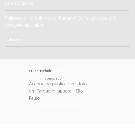
para adúlteros
Poliamor é inerente ao ser humano? Se for, poucos têm
coragem de praticar
Poliamor
Luizcuschnir
@luizcuschnir
3 years ago
Acabou de publicar uma foto
em Parque Ibirapuera - São
Paulo
https://t.co/fMNBE78dL9
SIGA-NOS NO TWITTER