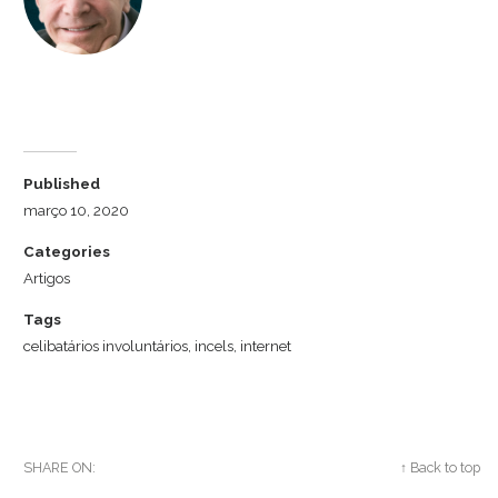
Dr. Luiz Cuschnir
Published
março 10, 2020
Categories
Artigos
Tags
celibatários involuntários
,
incels
,
internet
SHARE ON:
Twitter
Facebook
Google+
↑ Back to top