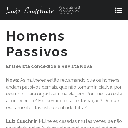
Homens
Passivos
Entrevista concedida à Revista Nova
Nova
: As mulheres estão reclamando que os homens
andam passivos demais, que não tomam iniciativa, por
exemplo, para organizar uma viagem. Por que isso está
acontecendo? Faz sentido essa reclamação? Do que
exatamente elas estão sentindo falta?
Luiz Cuschnir
: Mulheres casadas muitas vezes, se não