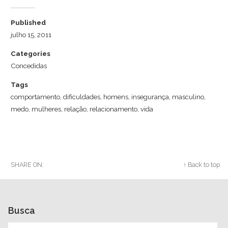
Published
julho 15, 2011
Categories
Concedidas
Tags
comportamento
,
dificuldades
,
homens
,
insegurança
,
masculino
,
medo
,
mulheres
,
relação
,
relacionamento
,
vida
SHARE ON:
Twitter
Facebook
Google+
↑ Back to top
Busca