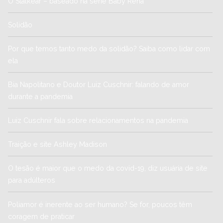
O Stalkear – baseado na série Baby Rena
Solidão
Por que temos tanto medo da solidão? Saiba como lidar com
ela
Bia Napolitano e Doutor Luiz Cuschnir: falando de amor
durante a pandemia
Luiz Cuschnir fala sobre relacionamentos na pandemia
Traição e site Ashley Madison
O tesão é maior que o medo da covid-19, diz usuária de site
para adúlteros
Poliamor é inerente ao ser humano? Se for, poucos têm
coragem de praticar