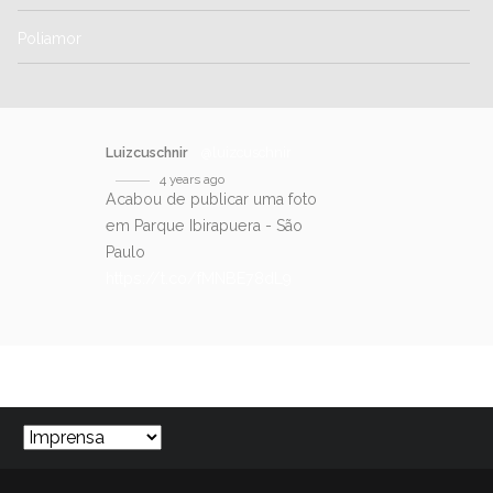
Poliamor
Luizcuschnir
@luizcuschnir
4 years ago
Acabou de publicar uma foto
em Parque Ibirapuera - São
Paulo
https://t.co/fMNBE78dL9
SIGA-NOS NO TWITTER