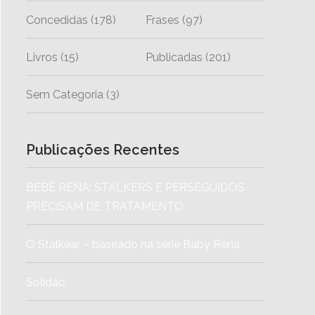
Concedidas
(178)
Frases
(97)
Livros
(15)
Publicadas
(201)
Sem Categoria
(3)
Publicações Recentes
BEBÊ RENA: STALKERS E PERSEGUIDOS
PRECISAM DE TRATAMENTO
O Stalkear – baseado na série Baby Rena
Solidão