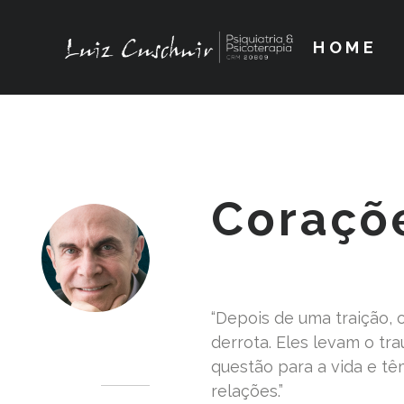
HOME
Coraçõ
“Depois de uma traição,
Dr. Luiz Cuschnir
derrota. Eles levam o t
questão para a vida e tê
relações.”