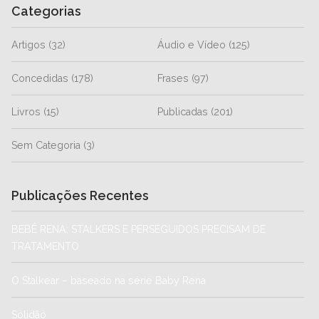
Categorias
Artigos
(32)
Áudio e Vídeo
(125)
Concedidas
(178)
Frases
(97)
Livros
(15)
Publicadas
(201)
Sem Categoria
(3)
Publicações Recentes
BEBÊ RENA: STALKERS E PERSEGUIDOS PRECISAM DE
TRATAMENTO
O Stalkear – baseado na série Baby Rena
Solidão