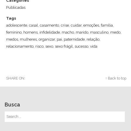
Categories
Publicadas
Tags
adolescente
,
casal
,
casamento
,
crise
,
cuidar
,
emoções
,
família
,
feminino
,
homens
,
infidelidade
,
macho
,
marido
,
masculino
,
medo
,
medos
,
mulheres
,
organizar
,
pai
,
paternidade
,
relação
,
relacionamento
,
risco
,
sexo
,
sexo frágil
,
sucesso
,
vida
SHARE ON:
Twitter
Facebook
Google+
↑ Back to top
Busca