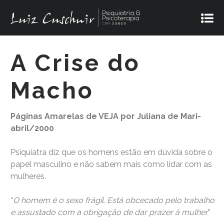
A Crise do
Macho
Páginas Amarelas de VEJA por Juliana de Mari-
abril/2000
Psiquiatra diz que os homens estão em dúvida sobre o
papel masculino e não sabem mais como lidar com as
mulheres.
“
O homem é o sexo frágil. Está obcecado pelo trabalho
e assustado com a obrigação de dar prazer à mulher
”