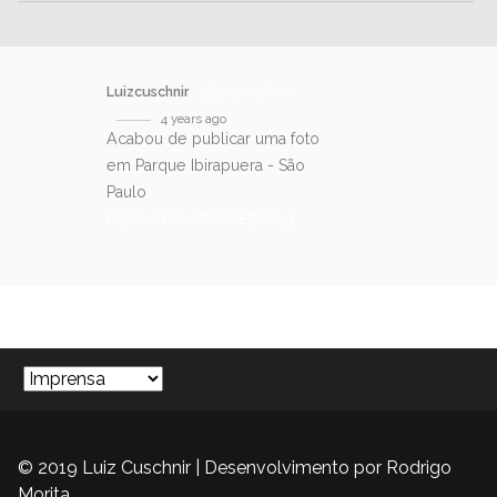
Luizcuschnir
@luizcuschnir
4 years ago
Acabou de publicar uma foto
em Parque Ibirapuera - São
Paulo
https://t.co/fMNBE78dL9
SIGA-NOS NO TWITTER
© 2019 Luiz Cuschnir | Desenvolvimento por
Rodrigo
Morita