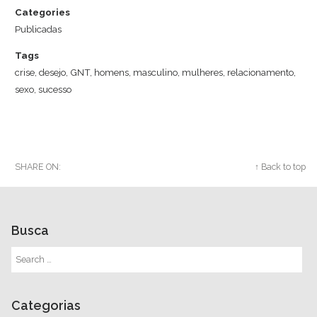
Categories
Publicadas
Tags
crise
,
desejo
,
GNT
,
homens
,
masculino
,
mulheres
,
relacionamento
,
sexo
,
sucesso
SHARE ON:
Twitter
Facebook
Google+
↑ Back to top
Busca
Categorias