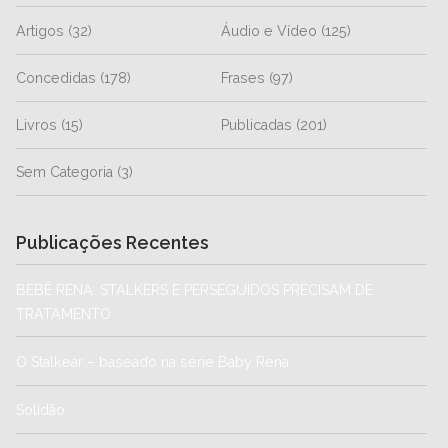
Artigos
(32)
Áudio e Vídeo
(125)
Concedidas
(178)
Frases
(97)
Livros
(15)
Publicadas
(201)
Sem Categoria
(3)
Publicações Recentes
BEBÊ RENA: STALKERS E PERSEGUIDOS PRECISAM DE
TRATAMENTO
O Stalkear – baseado na série Baby Rena
Solidão