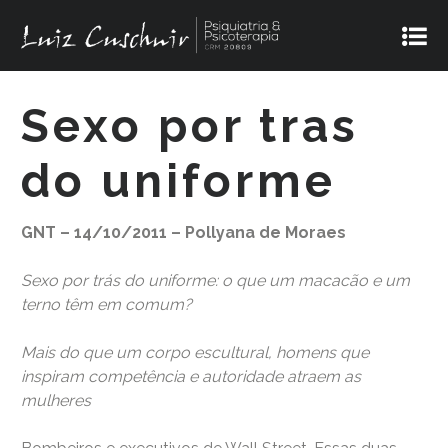
Sexo por tras
do uniforme
GNT – 14/10/2011 – Pollyana de Moraes
Sexo por trás do uniforme: o que um macacão e um
terno têm em comum?
Mais do que um corpo escultural, homens que
inspiram competência e autoridade atraem as
mulheres