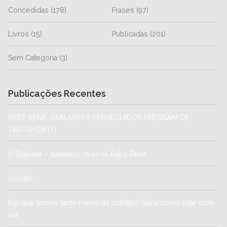
Concedidas
(178)
Frases
(97)
Livros
(15)
Publicadas
(201)
Sem Categoria
(3)
Publicações Recentes
BEBÊ RENA: STALKERS E PERSEGUIDOS PRECISAM DE
TRATAMENTO
O Stalkear – baseado na série Baby Rena
Solidão
Por que temos tanto medo da solidão? Saiba como lidar com
ela