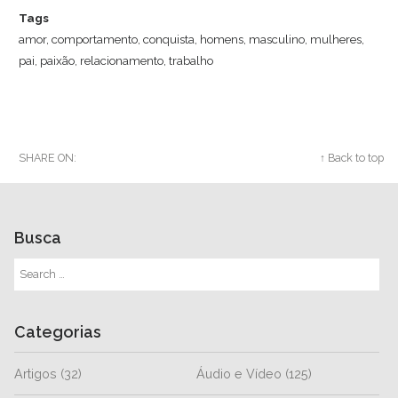
Tags
amor
,
comportamento
,
conquista
,
homens
,
masculino
,
mulheres
,
pai
,
paixão
,
relacionamento
,
trabalho
SHARE ON:
Twitter
Facebook
Google+
↑ Back to top
Busca
Categorias
Artigos
(32)
Áudio e Vídeo
(125)