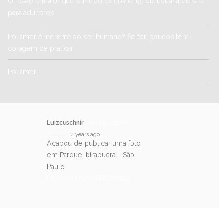
O tesão é maior que o medo da covid-19, diz usuária de site
para adúlteros
Poliamor é inerente ao ser humano? Se for, poucos têm
coragem de praticar
Poliamor
Luizcuschnir
@luizcuschnir
4 years ago
Acabou de publicar uma foto
em Parque Ibirapuera - São
Paulo
https://t.co/fMNBE78dL9