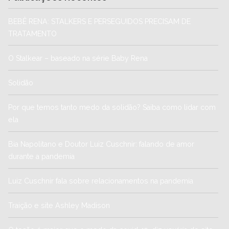
BEBÊ RENA: STALKERS E PERSEGUIDOS PRECISAM DE
TRATAMENTO
O Stalkear – baseado na série Baby Rena
Solidão
Por que temos tanto medo da solidão? Saiba como lidar com
ela
Bia Napolitano e Doutor Luiz Cuschnir: falando de amor
durante a pandemia
Luiz Cuschnir fala sobre relacionamentos na pandemia
Traição e site Ashley Madison