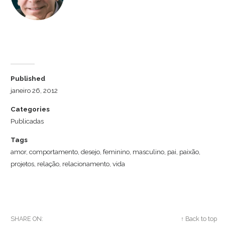
Dr. Luiz Cuschnir
Published
janeiro 26, 2012
Categories
Publicadas
Tags
amor
,
comportamento
,
desejo
,
feminino
,
masculino
,
pai
,
paixão
,
projetos
,
relação
,
relacionamento
,
vida
SHARE ON:
Twitter
Facebook
Google+
↑ Back to top