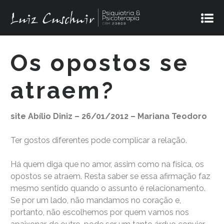
Os opostos se
atraem?
site Abílio Diniz – 26/01/2012 – Mariana Teodoro
Ter gostos diferentes pode complicar a relação.
Há quem diga que no amor, assim como na física, os
opostos se atraem. Resta saber se essa afirmação faz
mesmo sentido quando o assunto é relacionamento.
Se por um lado, não mandamos no coração e,
portanto, não escolhemos por quem vamos nos