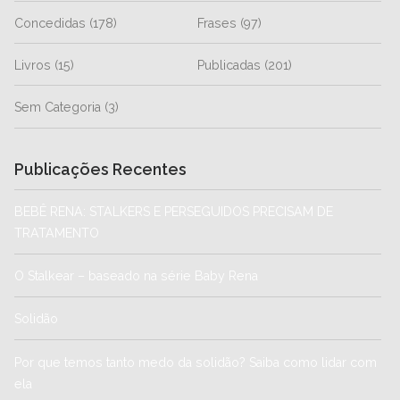
Concedidas
(178)
Frases
(97)
Livros
(15)
Publicadas
(201)
Sem Categoria
(3)
Publicações Recentes
BEBÊ RENA: STALKERS E PERSEGUIDOS PRECISAM DE
TRATAMENTO
O Stalkear – baseado na série Baby Rena
Solidão
Por que temos tanto medo da solidão? Saiba como lidar com
ela