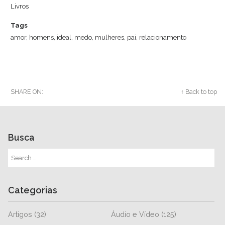
Livros
Tags
amor
,
homens
,
ideal
,
medo
,
mulheres
,
pai
,
relacionamento
SHARE ON:
Twitter
Facebook
Google+
↑ Back to top
Busca
Categorias
Artigos
(32)
Áudio e Vídeo
(125)