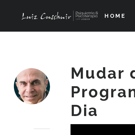
HOME
Mudar 
Progra
Dia
Dr. Luiz Cuschnir