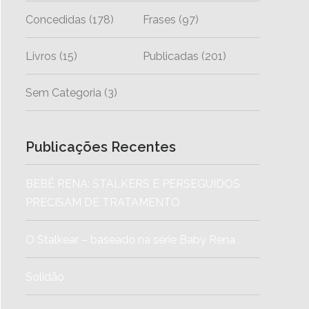
Concedidas
(178)
Frases
(97)
Livros
(15)
Publicadas
(201)
Sem Categoria
(3)
Publicações Recentes
BEBÊ RENA: STALKERS E PERSEGUIDOS
PRECISAM DE TRATAMENTO
O Stalkear – baseado na série Baby Rena
Solidão