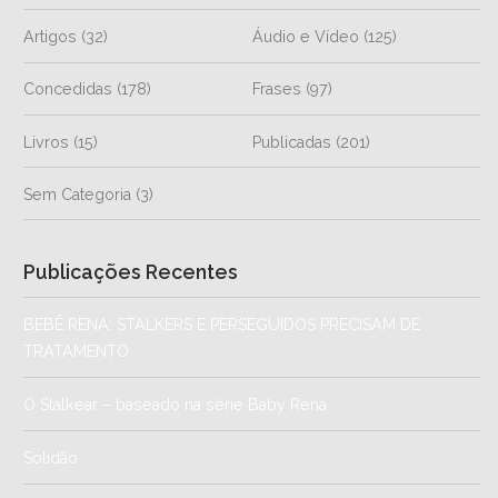
Artigos
(32)
Áudio e Vídeo
(125)
Concedidas
(178)
Frases
(97)
Livros
(15)
Publicadas
(201)
Sem Categoria
(3)
Publicações Recentes
BEBÊ RENA: STALKERS E PERSEGUIDOS PRECISAM DE
TRATAMENTO
O Stalkear – baseado na série Baby Rena
Solidão