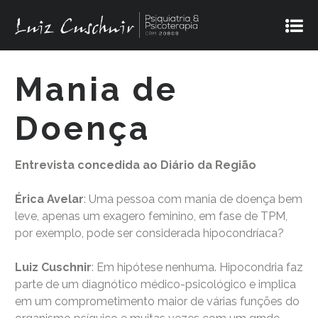
Mania de
Doença
Entrevista concedida ao Diário da Região
Érica Avelar
: Uma pessoa com mania de doença bem
leve, apenas um exagero feminino, em fase de TPM,
por exemplo, pode ser considerada hipocondríaca?
Luiz Cuschnir
: Em hipótese nenhuma. Hipocondria faz
parte de um diagnótico médico-psicológico e implica
em um comprometimento maior de várias funções do