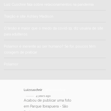
Luiz Cuschnir fala sobre relacionamentos na pandemia
Traição e site Ashley Madison
O tesão é maior que o medo da covid-19, diz usuária de site
para adúlteros
Poliamor é inerente ao ser humano? Se for, poucos têm
coragem de praticar
Poliamor
Luizcuschnir
@luizcuschnir
4 years ago
Acabou de publicar uma foto
em Parque Ibirapuera - São