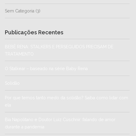
Sem Categoria
(3)
Publicações Recentes
BEBÊ RENA: STALKERS E PERSEGUIDOS PRECISAM DE
TRATAMENTO
O Stalkear – baseado na série Baby Rena
Solidão
Por que temos tanto medo da solidão? Saiba como lidar com
ela
Bia Napolitano e Doutor Luiz Cuschnir: falando de amor
durante a pandemia