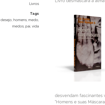
Livro desmascara a alma
Livros
Tags
desejo
,
homens
,
medo
,
medos
,
pai
,
vida
desvendam fascinantes v
“Homens e suas Máscaras 