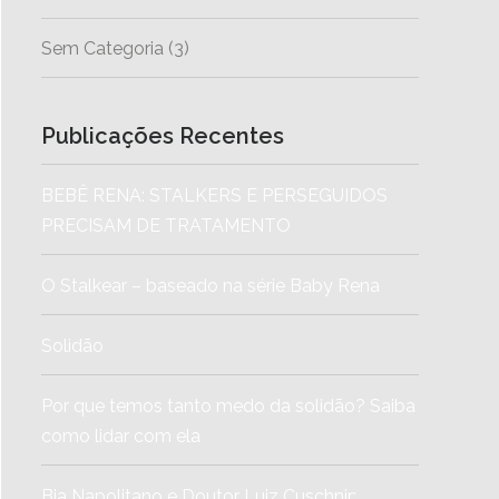
Sem Categoria
(3)
Publicações Recentes
BEBÊ RENA: STALKERS E PERSEGUIDOS
PRECISAM DE TRATAMENTO
O Stalkear – baseado na série Baby Rena
Solidão
Por que temos tanto medo da solidão? Saiba
como lidar com ela
Bia Napolitano e Doutor Luiz Cuschnir: