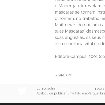
e Madergan Jr revelam c
máscaras se tornam inst
o homem, no trabalho, en
Muito mais do que uma a
suas Máscaras” desmascar
suas angústias, os seus 
a sua carência vital de di
Editora Campus, 2001 (co
SHARE ON:
Luizcuschnir
@luizcuschnir
4 years
Acabou de publicar uma foto em Parque Ibir
https://t.co/fMNBE78dL9