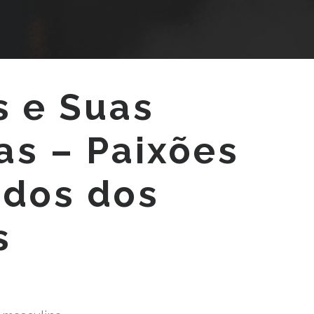
 e Suas
as – Paixões
edos dos
s