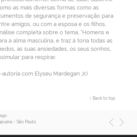
omo as mais diversas formas como as
rumentos de segurança e preservação para
tre amigos, ou com a esposa e os filhos.
nálise completa sobre o tema, “Homens e
a a alma masculina, e traz à tona todas as
medos, as suas ansiedades, os seus sonhos,
ssimular para respirar.
-autoria com Elyseu Mardegan Jr.)
Twitter
Facebook
Google+
↑ Back to top
 ago
apuera - São Paulo
N
P
v
e
r
x
t
e