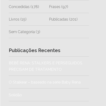
Concedidas
(178)
Frases
(97)
Livros
(15)
Publicadas
(201)
Sem Categoria
(3)
Publicações Recentes
BEBÊ RENA: STALKERS E PERSEGUIDOS
PRECISAM DE TRATAMENTO
O Stalkear – baseado na série Baby Rena
Solidão