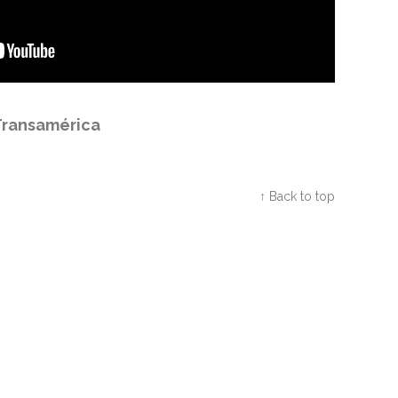
ransamérica
Twitter
Facebook
Google+
↑ Back to top