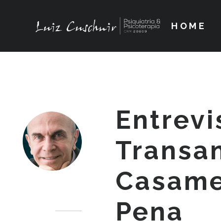
HOME
Entrevi
Transa
Casame
Dr. Luiz Cuschnir
Pena