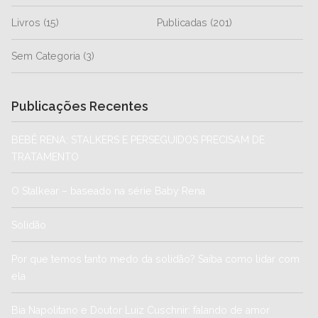
Livros
(15)
Publicadas
(201)
Sem Categoria
(3)
Publicações Recentes
BEBÊ RENA: STALKERS E PERSEGUIDOS PRECISAM DE
TRATAMENTO
O Stalkear – baseado na série Baby Rena
Solidão
Por que temos tanto medo da solidão? Saiba como lidar com
ela
Bia Napolitano e Doutor Luiz Cuschnir: falando de amor