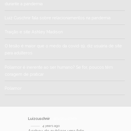
durante a pandemia
Luiz Cuschnir fala sobre relacionamentos na pandemia
Traição e site Ashley Madison
O tesão é maior que o medo da covid-19, diz usuária de site
para adúlteros
Poliamor é inerente ao ser humano? Se for, poucos têm
coragem de praticar
Poliamor
Luizcuschnir
@luizcuschnir
4 years ago