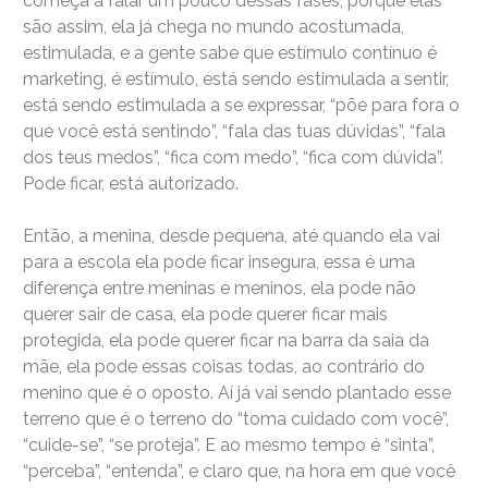
começa a falar um pouco dessas fases, porque elas
são assim, ela já chega no mundo acostumada,
estimulada, e a gente sabe que estímulo contínuo é
marketing, é estímulo, está sendo estimulada a sentir,
está sendo estimulada a se expressar, “põe para fora o
que você está sentindo”, “fala das tuas dúvidas”, “fala
dos teus medos”, “fica com medo”, “fica com dúvida”.
Pode ficar, está autorizado.
Então, a menina, desde pequena, até quando ela vai
para a escola ela pode ficar insegura, essa é uma
diferença entre meninas e meninos, ela pode não
querer sair de casa, ela pode querer ficar mais
protegida, ela pode querer ficar na barra da saia da
mãe, ela pode essas coisas todas, ao contrário do
menino que é o oposto. Aí já vai sendo plantado esse
terreno que é o terreno do “toma cuidado com você”,
“cuide-se”, “se proteja”. E ao mesmo tempo é “sinta”,
“perceba”, “entenda”, e claro que, na hora em que você