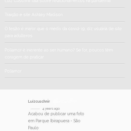
Luiz Cuschnir fala sobre relacionamentos na pandemia
Traição e site Ashley Madison
O tesão é maior que o medo da covid-19, diz usuária de site
para adúlteros
Poliamor é inerente ao ser humano? Se for, poucos têm
coragem de praticar
Poliamor
Luizcuschnir
@luizcuschnir
4 years ago
Acabou de publicar uma foto
em Parque Ibirapuera - São
Paulo