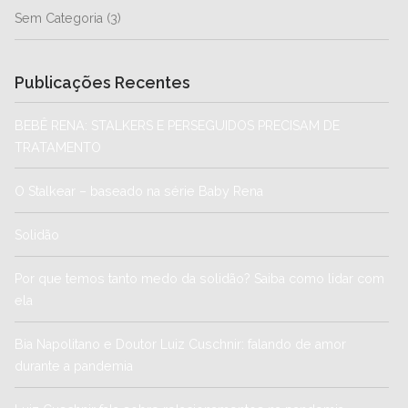
Sem Categoria
(3)
Publicações Recentes
BEBÊ RENA: STALKERS E PERSEGUIDOS PRECISAM DE
TRATAMENTO
O Stalkear – baseado na série Baby Rena
Solidão
Por que temos tanto medo da solidão? Saiba como lidar com
ela
Bia Napolitano e Doutor Luiz Cuschnir: falando de amor
durante a pandemia