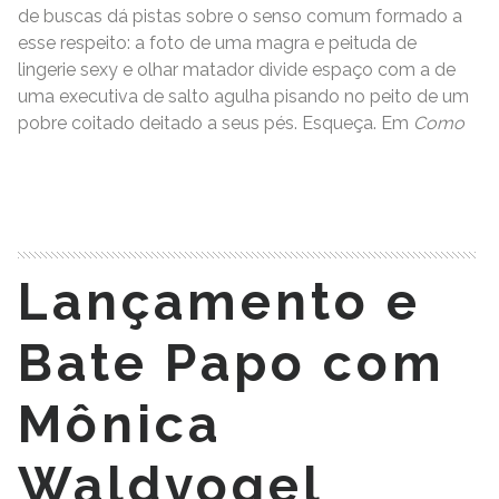
de buscas dá pistas sobre o senso comum formado a
esse respeito: a foto de uma magra e peituda de
lingerie sexy e olhar matador divide espaço com a de
uma executiva de salto agulha pisando no peito de um
pobre coitado deitado a seus pés. Esqueça. Em
Como
READ MORE
Lançamento e
Bate Papo com
Mônica
Waldvogel