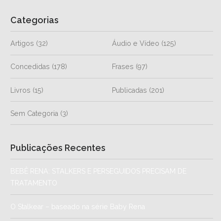
Categorias
Artigos
(32)
Áudio e Vídeo
(125)
Concedidas
(178)
Frases
(97)
Livros
(15)
Publicadas
(201)
Sem Categoria
(3)
Publicações Recentes
BEBÊ RENA: STALKERS E PERSEGUIDOS PRECISAM DE
TRATAMENTO
O Stalkear – baseado na série Baby Rena