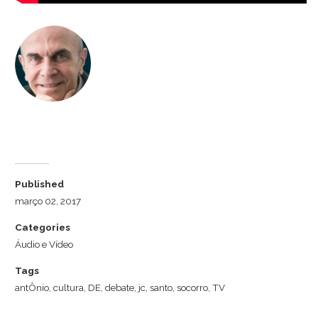
Dr. Luiz Cuschnir
Published
março 02, 2017
Categories
Áudio e Vídeo
Tags
antÔnio
,
cultura
,
DE
,
debate
,
jc
,
santo
,
socorro
,
TV