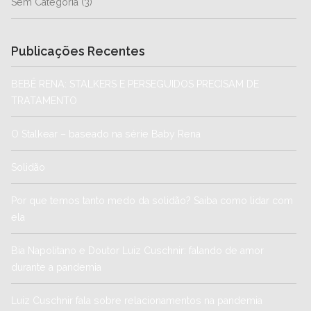
Sem Categoria
(3)
Publicações Recentes
BEBÊ RENA: STALKERS E PERSEGUIDOS PRECISAM DE
TRATAMENTO
O Stalkear – baseado na série Baby Rena
Solidão
Por que temos tanto medo da solidão? Saiba como lidar com
ela
Bia Napolitano e Doutor Luiz Cuschnir: falando de amor
durante a pandemia
Luiz Cuschnir fala sobre relacionamentos na pandemia