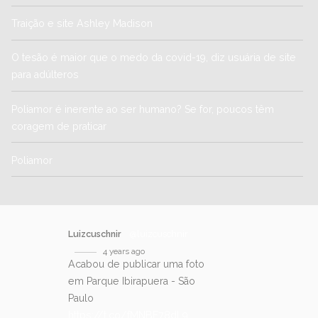
Traição e site Ashley Madison
O tesão é maior que o medo da covid-19, diz usuária de site
para adúlteros
Poliamor é inerente ao ser humano? Se for, poucos têm
coragem de praticar
Poliamor
Luizcuschnir
@luizcuschnir
4 years ago
Acabou de publicar uma foto
em Parque Ibirapuera - São
Paulo
https://t.co/fMNBE78dL9