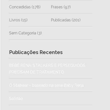
Concedidas
(178)
Frases
(97)
Livros
(15)
Publicadas
(201)
Sem Categoria
(3)
Publicações Recentes
BEBÊ RENA: STALKERS E PERSEGUIDOS
PRECISAM DE TRATAMENTO
O Stalkear – baseado na série Baby Rena
Solidão