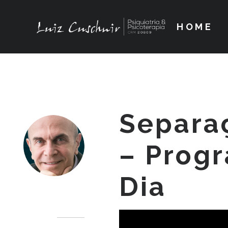
HOME
Separa
– Prog
Dia
Dr. Luiz Cuschnir