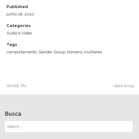
Published
junho 18, 2010
Categories
Áudio e Vídeo
Tags
comportamento
,
Gender Group
,
homens
,
mulheres
SHARE ON:
Twitter
Facebook
Google+
↑ Back to top
Busca