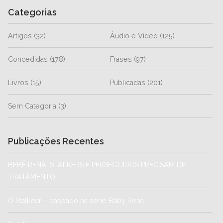
Categorias
Artigos
(32)
Áudio e Vídeo
(125)
Concedidas
(178)
Frases
(97)
Livros
(15)
Publicadas
(201)
Sem Categoria
(3)
Publicações Recentes
BEBÊ RENA: STALKERS E PERSEGUIDOS PRECISAM DE
TRATAMENTO
O Stalkear – baseado na série Baby Rena