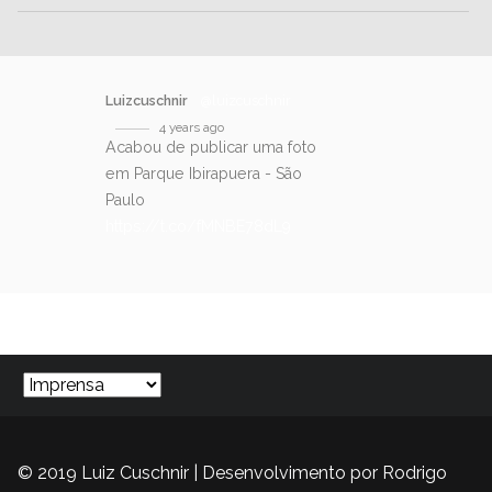
Luizcuschnir
@luizcuschnir
4 years ago
Acabou de publicar uma foto
em Parque Ibirapuera - São
Paulo
https://t.co/fMNBE78dL9
SIGA-NOS NO TWITTER
© 2019 Luiz Cuschnir | Desenvolvimento por
Rodrigo