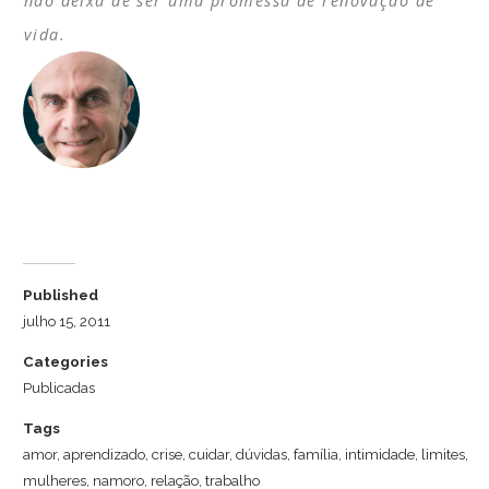
não deixa de ser uma promessa de renovação de
vida.
Dr. Luiz Cuschnir
Published
julho 15, 2011
Categories
Publicadas
Tags
amor
,
aprendizado
,
crise
,
cuidar
,
dúvidas
,
família
,
intimidade
,
limites
,
mulheres
,
namoro
,
relação
,
trabalho