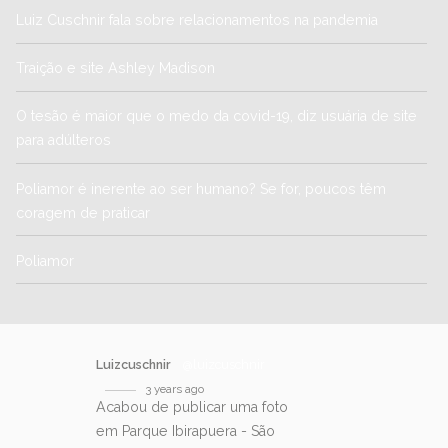
Luiz Cuschnir fala sobre relacionamentos na pandemia
Traição e site Ashley Madison
O tesão é maior que o medo da covid-19, diz usuária de site
para adúlteros
Poliamor é inerente ao ser humano? Se for, poucos têm
coragem de praticar
Poliamor
Luizcuschnir
@luizcuschnir
3 years ago
Acabou de publicar uma foto
em Parque Ibirapuera - São