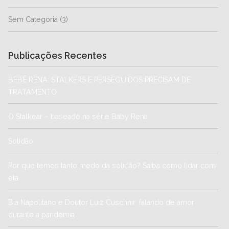
Sem Categoria
(3)
Publicações Recentes
BEBÊ RENA: STALKERS E PERSEGUIDOS PRECISAM DE
TRATAMENTO
O Stalkear – baseado na série Baby Rena
Solidão
Por que temos tanto medo da solidão? Saiba como lidar com
ela
Bia Napolitano e Doutor Luiz Cuschnir: falando de amor
durante a pandemia