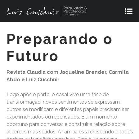
Preparando o
Futuro
Revista Claudia com Jaqueline Brender, Carmita
Abdo e Luiz Cuschnir
Logo após o parto, o casal vive uma fase de
transformação: novos sentimentos se expressam,
outros se modificam e diferentes papéis precisam ser
experimentados ou repensados. É um momento
oportuno para conversar e construir a relação sobre
alicerces mas sólidos. A família está crescendo e todos