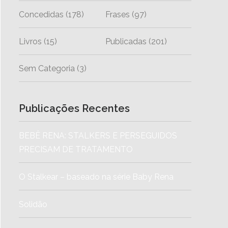
Concedidas
(178)
Frases
(97)
Livros
(15)
Publicadas
(201)
Sem Categoria
(3)
Publicações Recentes
BEBÊ RENA: STALKERS E PERSEGUIDOS
PRECISAM DE TRATAMENTO
O Stalkear – baseado na série Baby Rena
Solidão