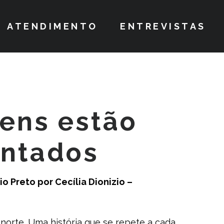
ATENDIMENTO
ENTREVISTAS
ens estão
entados
io Preto por Cecília Dionizio –
orte. Uma história que se repete a cada