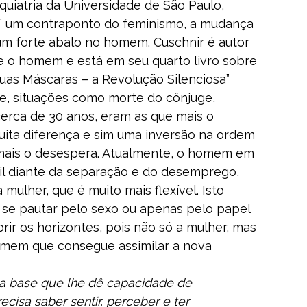
iquiatria da Universidade de São Paulo,
o” um contraponto do feminismo, a mudança
m forte abalo no homem. Cuschnir é autor
e o homem e está em seu quarto livro sobre
uas Máscaras – a Revolução Silenciosa”
le, situações como morte do cônjuge,
cerca de 30 anos, eram as que mais o
uita diferença e sim uma inversão na ordem
mais o desespera. Atualmente, o homem em
gil diante da separação e do desemprego,
mulher, que é muito mais flexível. Isto
 se pautar pelo sexo ou apenas pelo papel
rir os horizontes, pois não só a mulher, mas
omem que consegue assimilar a nova
ma base que lhe dê capacidade de
ecisa saber sentir, perceber e ter