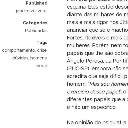
Published
esquina. Eles estão des
janeiro 20, 2002
diante das milhares de 
mais e mais rigor nos últ
Categories
anunciar que se é macho
Publicadas
Fortes, flexíveis e mais
Tags
mulheres. Porém, nem to
comportamento
,
crise
,
papéis que lhe são cobra
dúvidas
,
homens
,
Ângelo Perosa, da Pontif
medo
(PUC-SP), embora não se
acredita que seja difícil
homem. “
Mas sou homem 
exercício desse papel
“, 
diferentes papéis que a 
e não um específico.
Na opinião do psiquiatra