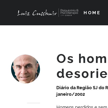
HOME
Os hom
desori
Diário da Região SJ do R
Dr. Luiz Cuschnir
janeiro/2002
Homens perdidos e sem n