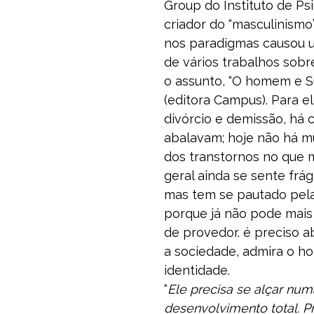
Group do Instituto de Ps
criador do “masculinism
nos paradigmas causou u
de vários trabalhos sobr
o assunto, “O homem e S
(editora Campus). Para e
divórcio e demissão, há 
abalavam; hoje não há m
dos transtornos no que 
geral ainda se sente frá
mas tem se pautado pela 
porque já não pode mais
de provedor. é preciso ab
a sociedade, admira o h
identidade.
“
Ele precisa se alçar nu
desenvolvimento total. Pr