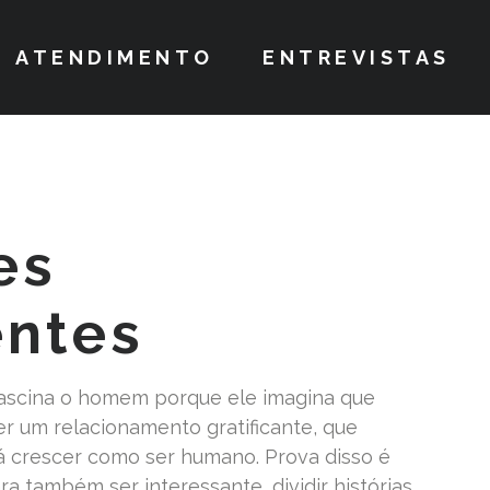
ATENDIMENTO
ENTREVISTAS
es
entes
 fascina o homem porque ele imagina que
r um relacionamento gratificante, que
rá crescer como ser humano. Prova disso é
a também ser interessante, dividir histórias