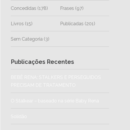
Concedidas
(178)
Frases
(97)
Livros
(15)
Publicadas
(201)
Sem Categoria
(3)
Publicações Recentes
BEBÊ RENA: STALKERS E PERSEGUIDOS
PRECISAM DE TRATAMENTO
O Stalkear – baseado na série Baby Rena
Solidão