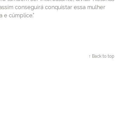
 assim conseguirá conquistar essa mulher
a e cúmplice.”
Twitter
Facebook
Google+
↑ Back to top