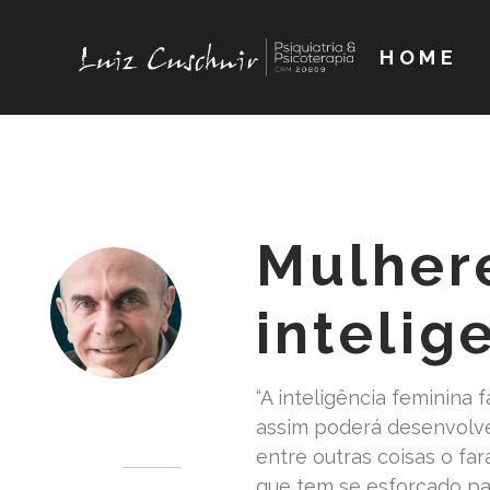
HOME
Mulher
intelig
“A inteligência feminina
Dr. Luiz Cuschnir
assim poderá desenvolve
entre outras coisas o fa
que tem se esforçado par