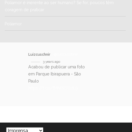
Poliamor é inerente ao ser humano? Se for, poucos têm
coragem de praticar
Poliamor
Luizcuschnir
@luizcuschnir
3 years ago
Acabou de publicar uma foto
em Parque Ibirapuera - São
Paulo
https://t.co/fMNBE78dL9
SIGA-NOS NO TWITTER