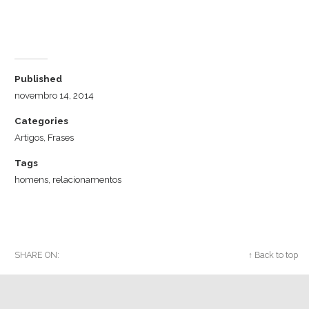
Dr. Luiz Cuschnir
Published
novembro 14, 2014
Categories
Artigos
,
Frases
Tags
homens
,
relacionamentos
SHARE ON:
Twitter
Facebook
Google+
↑ Back to top