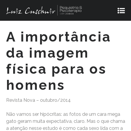
A importância
da imagem
física para os
homens
Revista Nova – outubro/2014
Não vamos ser hipócritas: as fotos de um cara mega
gato geram muita expectativa, claro. Mas o que chama
a atenção nesse estudo é como cada sexo lida com a