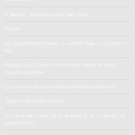
O Stalkear – baseado na série Baby Rena
Solidão
Por que temos tanto medo da solidão? Saiba como lidar com
ela
Bia Napolitano e Doutor Luiz Cuschnir: falando de amor
durante a pandemia
Luiz Cuschnir fala sobre relacionamentos na pandemia
Traição e site Ashley Madison
O tesão é maior que o medo da covid-19, diz usuária de site
para adúlteros