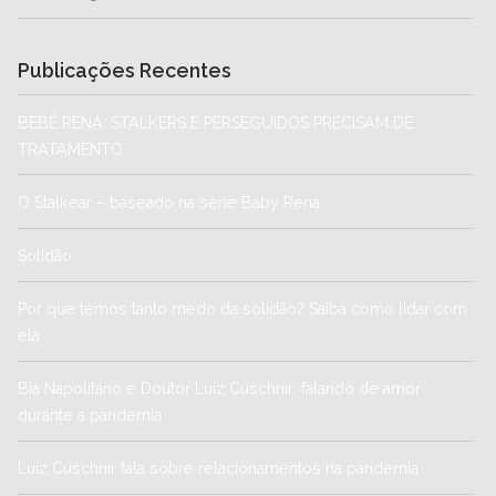
Publicações Recentes
BEBÊ RENA: STALKERS E PERSEGUIDOS PRECISAM DE
TRATAMENTO
O Stalkear – baseado na série Baby Rena
Solidão
Por que temos tanto medo da solidão? Saiba como lidar com
ela
Bia Napolitano e Doutor Luiz Cuschnir: falando de amor
durante a pandemia
Luiz Cuschnir fala sobre relacionamentos na pandemia