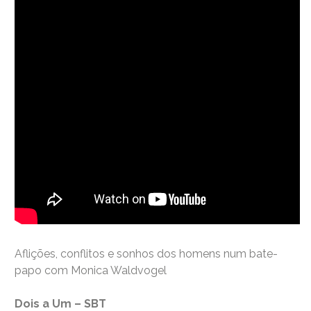
Aflições, conflitos e sonhos dos homens num bate-
papo com Monica Waldvogel
Dois a Um – SBT