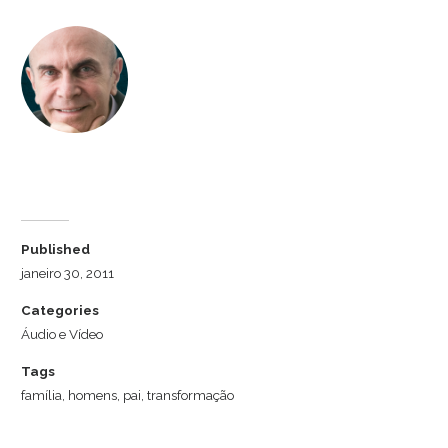
Dr. Luiz Cuschnir
Published
janeiro 30, 2011
Categories
Áudio e Vídeo
Tags
família
,
homens
,
pai
,
transformação