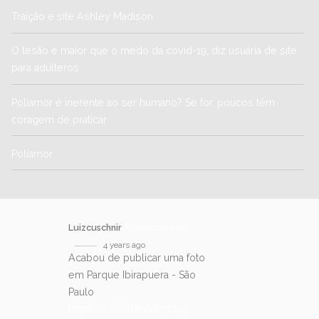
Traição e site Ashley Madison
O tesão é maior que o medo da covid-19, diz usuária de site
para adúlteros
Poliamor é inerente ao ser humano? Se for, poucos têm
coragem de praticar
Poliamor
Luizcuschnir
@luizcuschnir
4 years ago
Acabou de publicar uma foto
em Parque Ibirapuera - São
Paulo
https://t.co/fMNBE78dL9