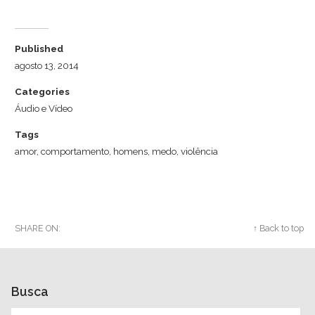
Published
agosto 13, 2014
Categories
Áudio e Vídeo
Tags
amor
,
comportamento
,
homens
,
medo
,
violência
SHARE ON:
Twitter
Facebook
Google+
↑ Back to top
Busca