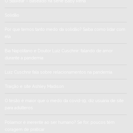
O Stalkear – baseado na série Baby Rena
Solidão
Por que temos tanto medo da solidão? Saiba como lidar com
ela
Bia Napolitano e Doutor Luiz Cuschnir: falando de amor
durante a pandemia
Luiz Cuschnir fala sobre relacionamentos na pandemia
Traição e site Ashley Madison
O tesão é maior que o medo da covid-19, diz usuária de site
para adúlteros
Poliamor é inerente ao ser humano? Se for, poucos têm
coragem de praticar