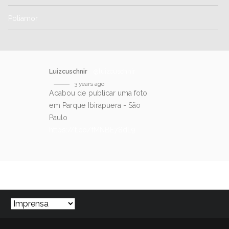
Poliamor
Luizcuschnir
@luizcuschnir
3 years ago
Acabou de publicar uma foto
em Parque Ibirapuera - São
Paulo
https://t.co/fMNBE78dL9
SIGA-NOS NO TWITTER