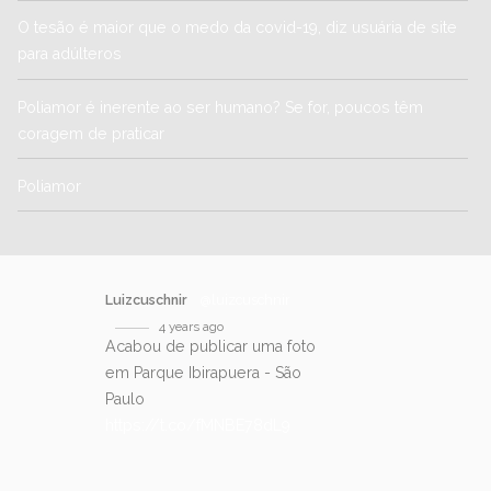
O tesão é maior que o medo da covid-19, diz usuária de site
para adúlteros
Poliamor é inerente ao ser humano? Se for, poucos têm
coragem de praticar
Poliamor
Luizcuschnir
@luizcuschnir
4 years ago
Acabou de publicar uma foto
em Parque Ibirapuera - São
Paulo
https://t.co/fMNBE78dL9