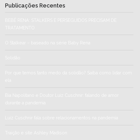
Publicações Recentes
BEBÊ RENA: STALKERS E PERSEGUIDOS PRECISAM DE
TRATAMENTO
O Stalkear – baseado na série Baby Rena
Solidão
Por que temos tanto medo da solidão? Saiba como lidar com
ela
Bia Napolitano e Doutor Luiz Cuschnir: falando de amor
durante a pandemia
Luiz Cuschnir fala sobre relacionamentos na pandemia
Traição e site Ashley Madison