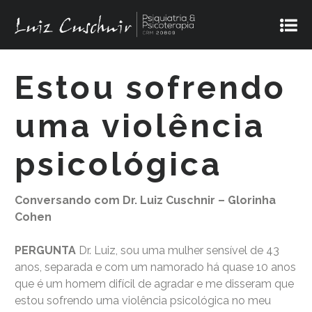
Estou sofrendo
uma violência
psicológica
Conversando com Dr. Luiz Cuschnir – Glorinha
Cohen
PERGUNTA
Dr. Luiz, sou uma mulher sensível de 43
anos, separada e com um namorado há quase 10 anos
que é um homem difícil de agradar e me disseram que
estou sofrendo uma violência psicológica no meu