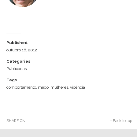
Dr. Luiz Cuschnir
Published
outubro 16, 2012
Categories
Publicadas
Tags
comportamento
,
medo
,
mulheres
,
vioência
SHARE ON:
Twitter
Facebook
Google+
↑ Back to top