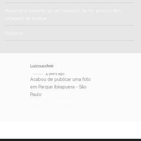
Poliamor é inerente ao ser humano? Se for, poucos têm
coragem de praticar
Poliamor
Luizcuschnir
@luizcuschnir
4 years ago
Acabou de publicar uma foto
em Parque Ibirapuera - São
Paulo
https://t.co/fMNBE78dL9
SIGA-NOS NO TWITTER