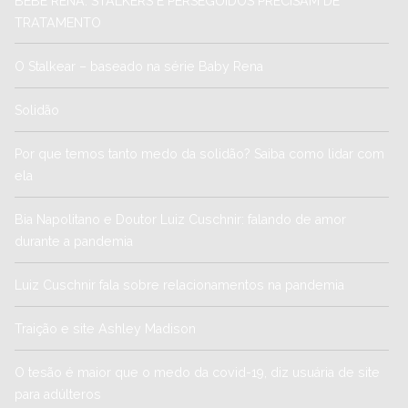
BEBÊ RENA: STALKERS E PERSEGUIDOS PRECISAM DE
TRATAMENTO
O Stalkear – baseado na série Baby Rena
Solidão
Por que temos tanto medo da solidão? Saiba como lidar com
ela
Bia Napolitano e Doutor Luiz Cuschnir: falando de amor
durante a pandemia
Luiz Cuschnir fala sobre relacionamentos na pandemia
Traição e site Ashley Madison
O tesão é maior que o medo da covid-19, diz usuária de site
para adúlteros