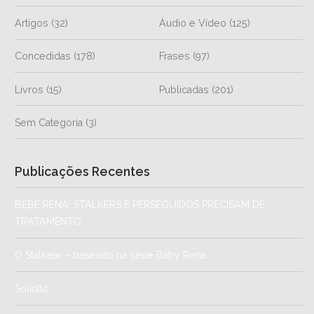
Artigos
(32)
Áudio e Vídeo
(125)
Concedidas
(178)
Frases
(97)
Livros
(15)
Publicadas
(201)
Sem Categoria
(3)
Publicações Recentes
BEBÊ RENA: STALKERS E PERSEGUIDOS PRECISAM DE
TRATAMENTO
O Stalkear – baseado na série Baby Rena
Solidão