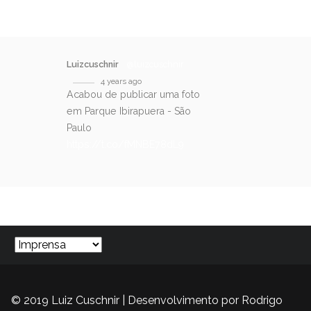
Luizcuschnir
@luizcuschnir
4 years ago
Acabou de publicar uma foto
em Parque Ibirapuera - São
Paulo
https://t.co/fMNBE78dL9
SIGA-NOS NO TWITTER
© 2019 Luiz Cuschnir | Desenvolvimento por
Rodrigo